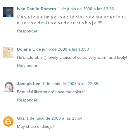
Ivan Danilo Romero
1 de junio de 2008 a las 13:36
V a y a ! q u e i m a g i n a c i ó n! s i n c o m e n t a r i o s !
n u e v o a d m i r a d o r d e t u t r a b a j o !!!!
Responder
Bojana
1 de junio de 2008 a las 13:53
He's adorable :) lovely choice of color, very warm and lively!
Responder
Joseph Lee
1 de junio de 2008 a las 22:35
Beautiful illustration! Love the colors!
Responder
Gaz
1 de junio de 2008 a las 23:54
Muy chulo el dibujo!